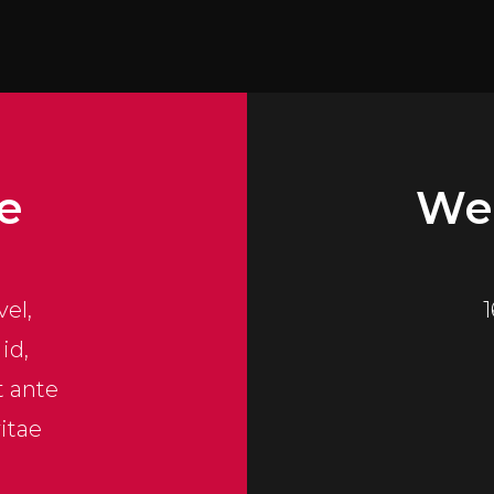
e
We'
el,
1
id,
t ante
itae