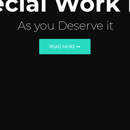
cial Work
As you Deserve it
READ MORE