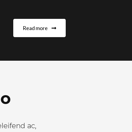
Read more
io
eleifend ac,