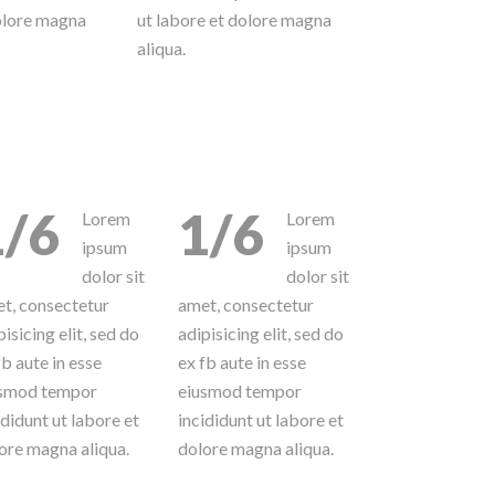
dolore magna
ut labore et dolore magna
aliqua.
1/6
1/6
Lorem
Lorem
ipsum
ipsum
dolor sit
dolor sit
t, consectetur
amet, consectetur
pisicing elit, sed do
adipisicing elit, sed do
fb aute in esse
ex fb aute in esse
smod tempor
eiusmod tempor
ididunt ut labore et
incididunt ut labore et
ore magna aliqua.
dolore magna aliqua.