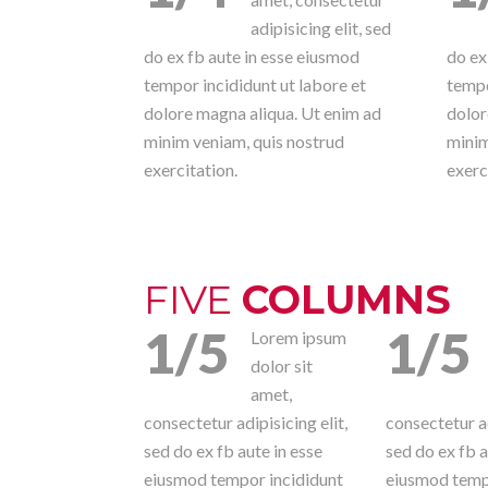
adipisicing elit, sed
do ex fb aute in esse eiusmod
do ex
tempor incididunt ut labore et
tempo
dolore magna aliqua. Ut enim ad
dolor
minim veniam, quis nostrud
minim
exercitation.
exerc
FIVE
COLUMNS
1/5
1/5
Lorem ipsum
dolor sit
amet,
consectetur adipisicing elit,
consectetur ad
sed do ex fb aute in esse
sed do ex fb a
eiusmod tempor incididunt
eiusmod temp