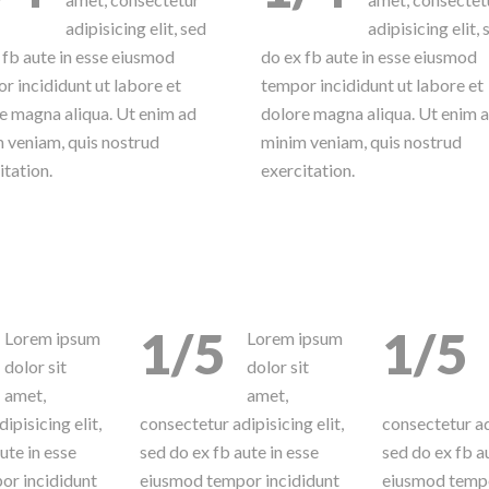
adipisicing elit, sed
adipisicing elit, 
 fb aute in esse eiusmod
do ex fb aute in esse eiusmod
r incididunt ut labore et
tempor incididunt ut labore et
e magna aliqua. Ut enim ad
dolore magna aliqua. Ut enim 
 veniam, quis nostrud
minim veniam, quis nostrud
itation.
exercitation.
1/5
1/5
Lorem ipsum
Lorem ipsum
dolor sit
dolor sit
amet,
amet,
ipisicing elit,
consectetur adipisicing elit,
consectetur adi
ute in esse
sed do ex fb aute in esse
sed do ex fb a
or incididunt
eiusmod tempor incididunt
eiusmod tempo