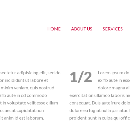
HOME
ABOUT US
SERVICES
1/2
ectetur adipisicing elit, sed do
Lorem ipsum dolo
r incididunt ut labore et
ex fb aute in es
 minim veniam, quis nostrud
dolore magna al
x eafb aute in cd commodo
exercitation ullamco laboris ni
 in voluptate velit esse cillum
consequat. Duis aute irure dolo
 occaecat cupidatat non
dolore eu fugiat nulla pariatur
lit anim id est laborum.
proident, sunt in culpa qui offi