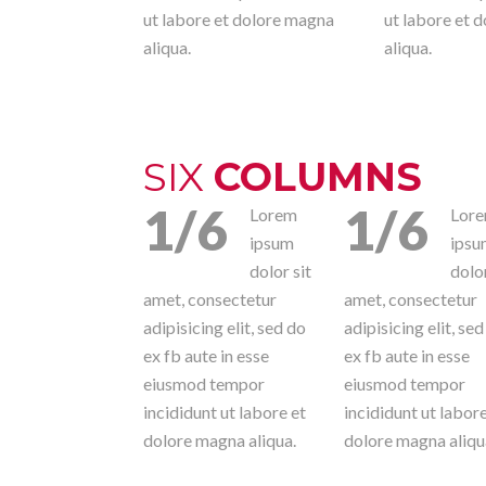
ut labore et dolore magna
ut labore et 
aliqua.
aliqua.
SIX
COLUMNS
1/6
1/6
Lorem
Lor
ipsum
ipsu
dolor sit
dolor
amet, consectetur
amet, consectetur
adipisicing elit, sed do
adipisicing elit, se
ex fb aute in esse
ex fb aute in esse
eiusmod tempor
eiusmod tempor
incididunt ut labore et
incididunt ut labore
dolore magna aliqua.
dolore magna aliqu