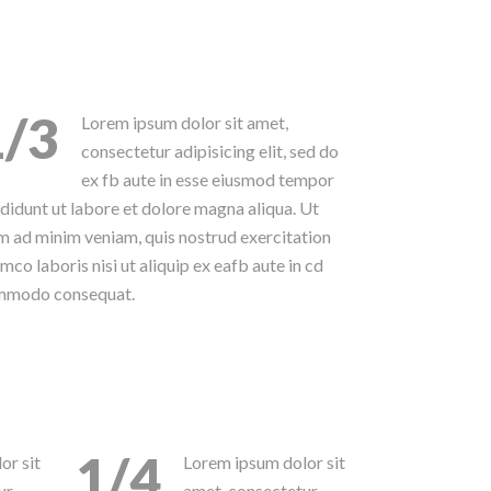
1/3
Lorem ipsum dolor sit amet,
consectetur adipisicing elit, sed do
ex fb aute in esse eiusmod tempor
ididunt ut labore et dolore magna aliqua. Ut
m ad minim veniam, quis nostrud exercitation
amco laboris nisi ut aliquip ex eafb aute in cd
mmodo consequat.
1/4
or sit
Lorem ipsum dolor sit
ur
amet, consectetur