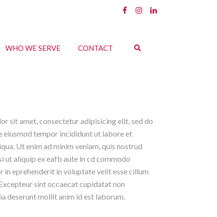
WHO WE SERVE
CONTACT
r sit amet, consectetur adipisicing elit, sed do
se eiusmod tempor incididunt ut labore et
iqua. Ut enim ad minim veniam, quis nostrud
si ut aliquip ex eafb aute in cd commodo
r in eprehenderit in voluptate velit esse cillum
. Excepteur sint occaecat cupidatat non
cia deserunt mollit anim id est laborum.