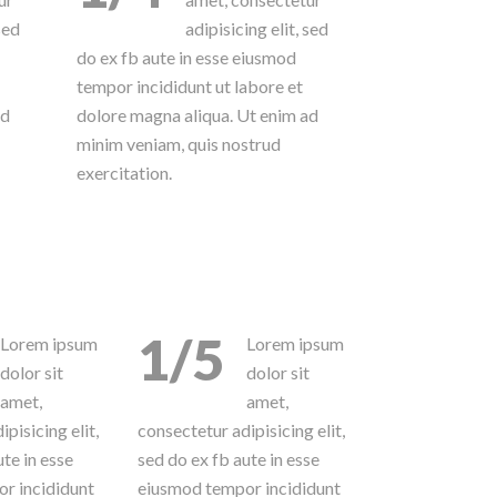
sed
adipisicing elit, sed
do ex fb aute in esse eiusmod
tempor incididunt ut labore et
ad
dolore magna aliqua. Ut enim ad
minim veniam, quis nostrud
exercitation.
1/5
Lorem ipsum
Lorem ipsum
dolor sit
dolor sit
amet,
amet,
pisicing elit,
consectetur adipisicing elit,
ute in esse
sed do ex fb aute in esse
r incididunt
eiusmod tempor incididunt