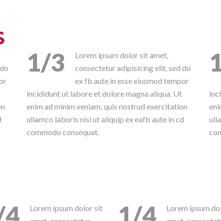
S
1/3
Lorem ipsum dolor sit amet,
 do
consectetur adipisicing elit, sed do
or
ex fb aute in esse eiusmod tempor
incididunt ut labore et dolore magna aliqua. Ut
inc
on
enim ad minim veniam, quis nostrud exercitation
eni
d
ullamco laboris nisi ut aliquip ex eafb aute in cd
ull
commodo consequat.
co
/4
1/4
Lorem ipsum dolor sit
Lorem ipsum dol
amet, consectetur
amet, consectet