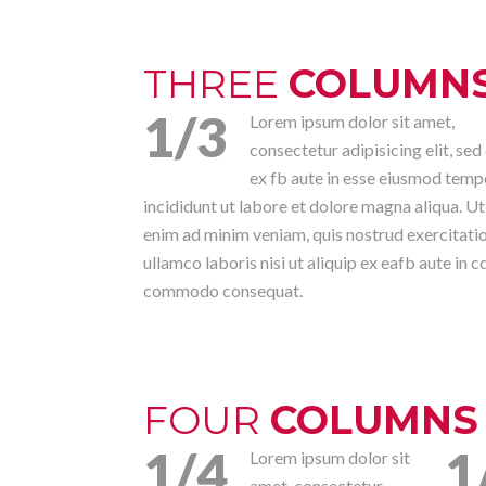
THREE
COLUMN
1/3
Lorem ipsum dolor sit amet,
consectetur adipisicing elit, sed
ex fb aute in esse eiusmod temp
incididunt ut labore et dolore magna aliqua. Ut
enim ad minim veniam, quis nostrud exercitati
ullamco laboris nisi ut aliquip ex eafb aute in c
commodo consequat.
FOUR
COLUMNS
1/4
1
Lorem ipsum dolor sit
amet, consectetur